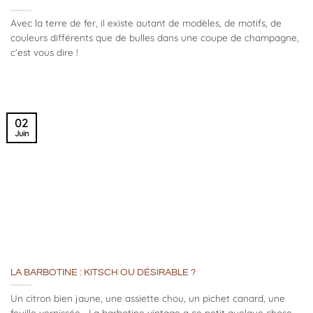
Avec la terre de fer, il existe autant de modèles, de motifs, de
couleurs différents que de bulles dans une coupe de champagne,
c’est vous dire !
02
Juin
LA BARBOTINE : KITSCH OU DÉSIRABLE ?
Un citron bien jaune, une assiette chou, un pichet canard, une
feuille vernissée… La barbotine vintage a ce petit quelque chose