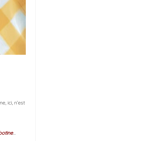
, ici, n’est
botine
…