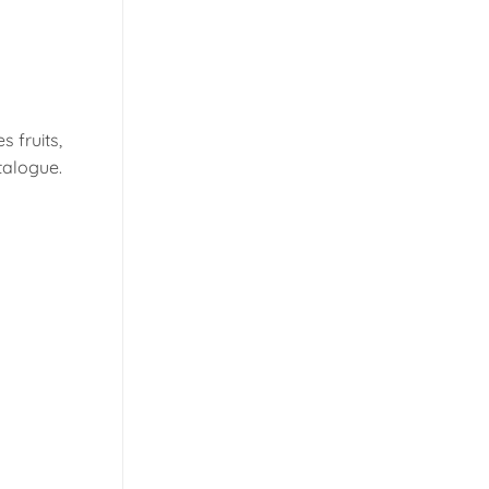
 fruits,
atalogue.