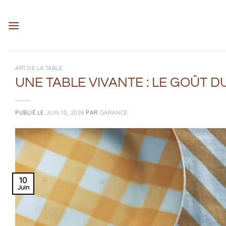
Passer
au
contenu
ART DE LA TABLE
UNE TABLE VIVANTE : LE GOÛT 
PUBLIÉ LE
JUIN 10, 2026
PAR
GARANCE
10
Juin