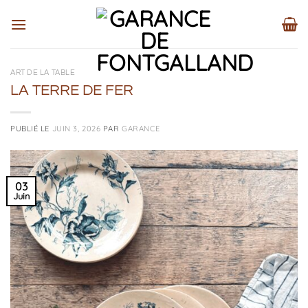
Passer
au
contenu
ART DE LA TABLE
LA TERRE DE FER
PUBLIÉ LE
JUIN 3, 2026
PAR
GARANCE
03
Juin