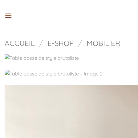
Passer
au
contenu
ACCUEIL
/
E-SHOP
/
MOBILIER