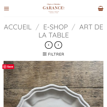
Passer
au
contenu
ACCUEIL
/
E-SHOP
/
ART DE
LA TABLE
FILTRER
Save