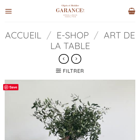
Passer
au
contenu
ACCUEIL
/
E-SHOP
/
ART DE
LA TABLE
FILTRER
Save