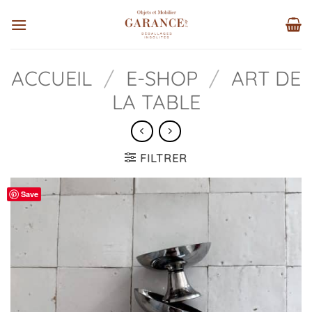
Passer
au
contenu
ACCUEIL
/
E-SHOP
/
ART DE
LA TABLE
FILTRER
Save