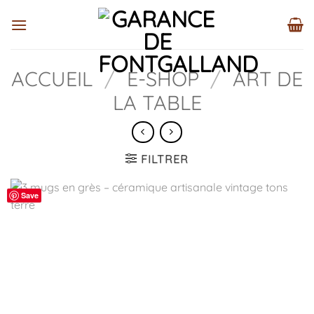
Passer
au
contenu
ACCUEIL
/
E-SHOP
/
ART DE
LA TABLE
FILTRER
Save